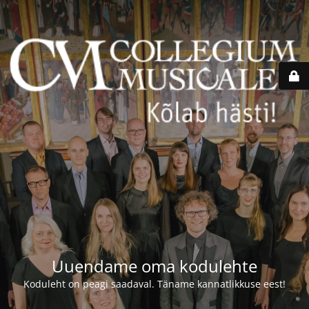
Uuendame oma kodulehte
Koduleht on peagi saadaval. Täname kannatlikkuse eest!