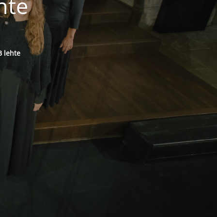
hte
 lehte