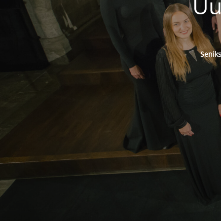
Uu
Senik