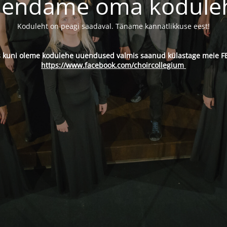
endame oma kodule
Koduleht on peagi saadaval. Täname kannatlikkuse eest!
s kuni oleme kodulehe uuendused valmis saanud külastage meie FB
https://www.facebook.com/choircollegium