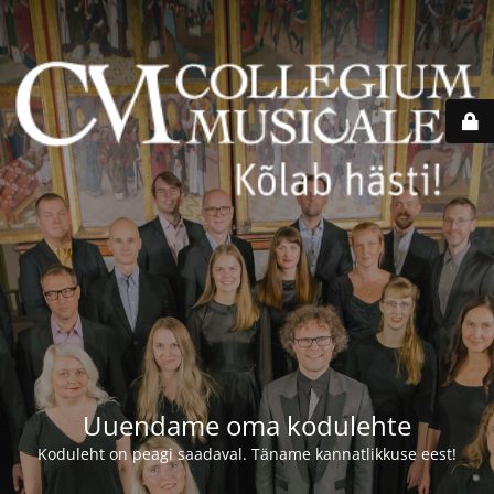
Uuendame oma kodulehte
Koduleht on peagi saadaval. Täname kannatlikkuse eest!