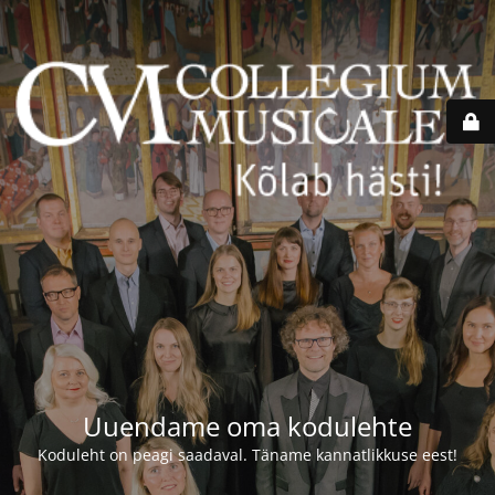
Uuendame oma kodulehte
Koduleht on peagi saadaval. Täname kannatlikkuse eest!