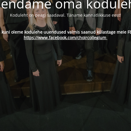
endame oma kodule
Koduleht on peagi saadaval. Täname kannatlikkuse eest!
s kuni oleme kodulehe uuendused valmis saanud külastage meie FB
https://www.facebook.com/choircollegium