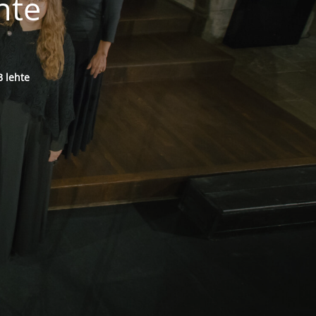
hte
 lehte