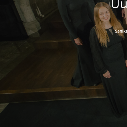
Uu
Senik