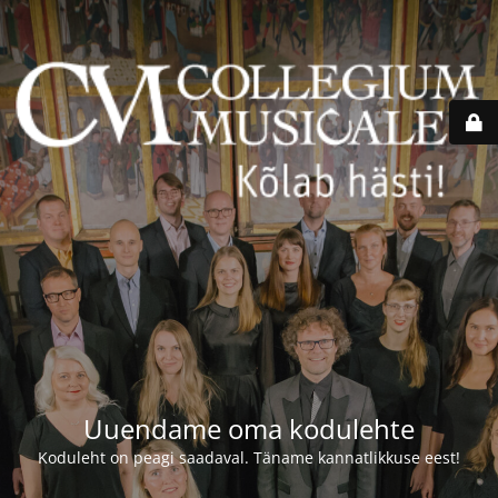
Uuendame oma kodulehte
Koduleht on peagi saadaval. Täname kannatlikkuse eest!