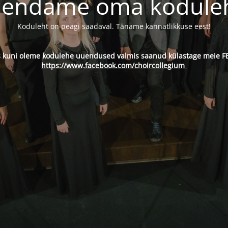
endame oma kodule
Koduleht on peagi saadaval. Täname kannatlikkuse eest!
s kuni oleme kodulehe uuendused valmis saanud külastage meie FB
https://www.facebook.com/choircollegium