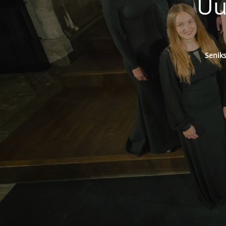
Uu
Senik