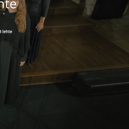
hte
 lehte