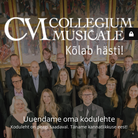
Uuendame oma kodulehte
Koduleht on peagi saadaval. Täname kannatlikkuse eest!