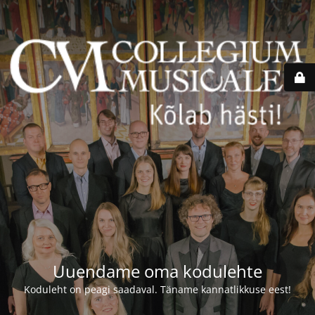
Uuendame oma kodulehte
Koduleht on peagi saadaval. Täname kannatlikkuse eest!