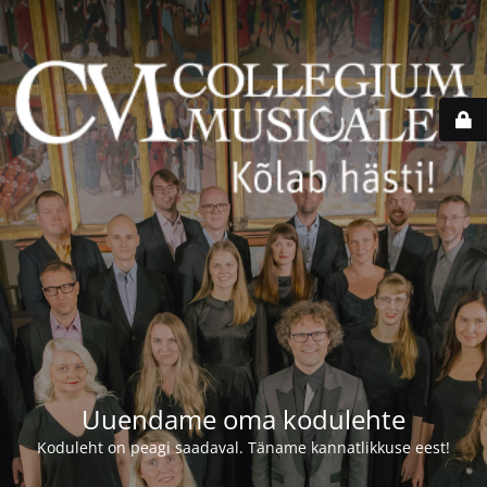
Uuendame oma kodulehte
Koduleht on peagi saadaval. Täname kannatlikkuse eest!