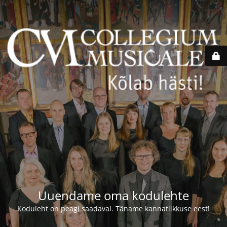
Uuendame oma kodulehte
Koduleht on peagi saadaval. Täname kannatlikkuse eest!