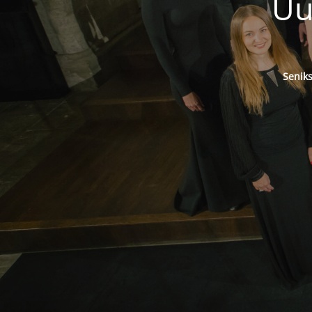
Uu
Senik