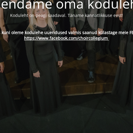
endame oma kodule
Koduleht on peagi saadaval. Täname kannatlikkuse eest!
s kuni oleme kodulehe uuendused valmis saanud külastage meie FB
https://www.facebook.com/choircollegium