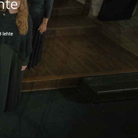
hte
 lehte