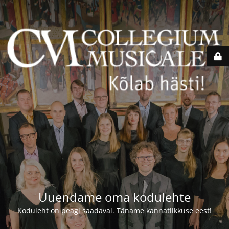
Uuendame oma kodulehte
Koduleht on peagi saadaval. Täname kannatlikkuse eest!