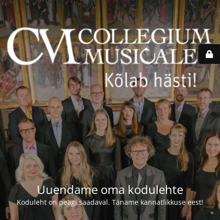
Uuendame oma kodulehte
Koduleht on peagi saadaval. Täname kannatlikkuse eest!