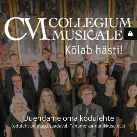
Uuendame oma kodulehte
Koduleht on peagi saadaval. Täname kannatlikkuse eest!