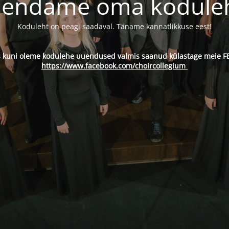
endame oma kodule
Koduleht on peagi saadaval. Täname kannatlikkuse eest!
s kuni oleme kodulehe uuendused valmis saanud külastage meie FB
https://www.facebook.com/choircollegium