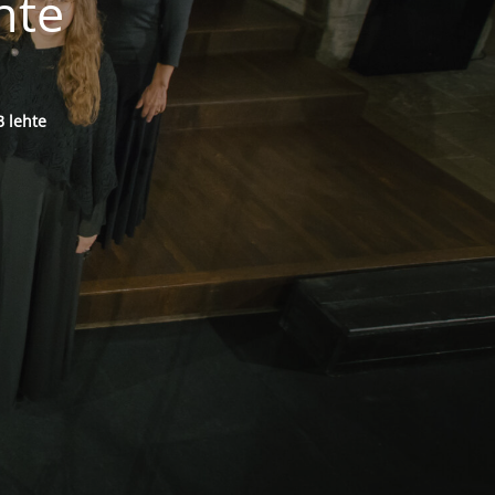
hte
 lehte