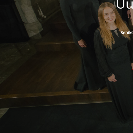
Uu
Senik