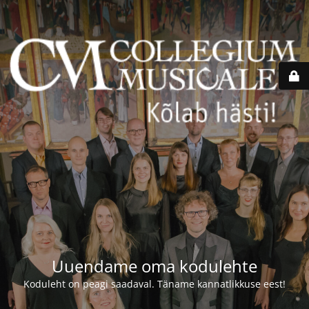
Uuendame oma kodulehte
Koduleht on peagi saadaval. Täname kannatlikkuse eest!