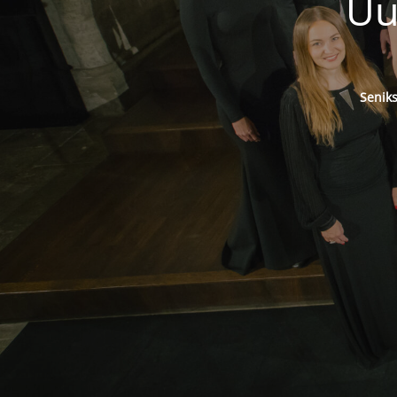
Uu
Senik