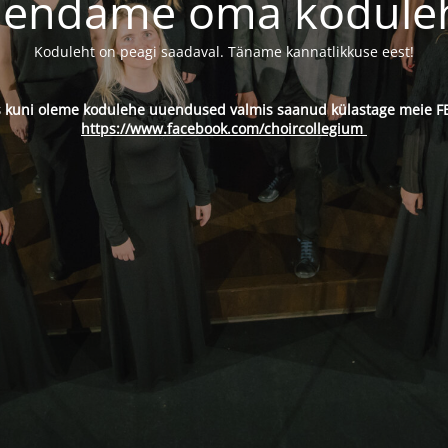
endame oma kodule
Koduleht on peagi saadaval. Täname kannatlikkuse eest!
s kuni oleme kodulehe uuendused valmis saanud külastage meie FB
https://www.facebook.com/choircollegium