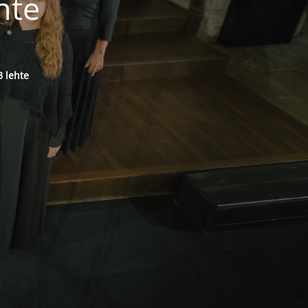
hte
 lehte