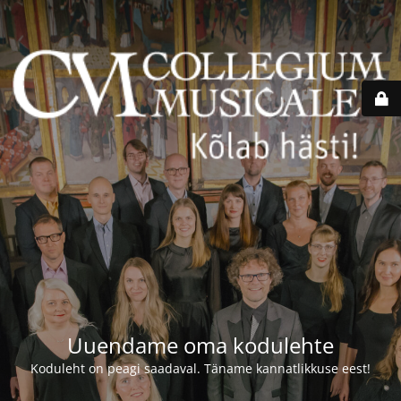
Uuendame oma kodulehte
Koduleht on peagi saadaval. Täname kannatlikkuse eest!