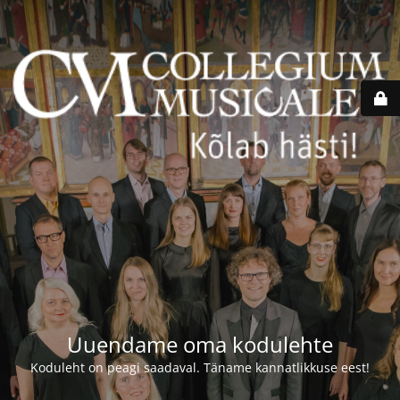
Uuendame oma kodulehte
Koduleht on peagi saadaval. Täname kannatlikkuse eest!