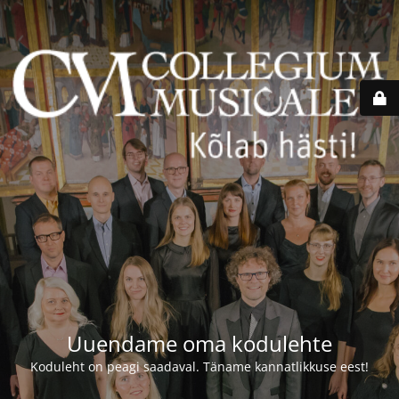
Uuendame oma kodulehte
Koduleht on peagi saadaval. Täname kannatlikkuse eest!