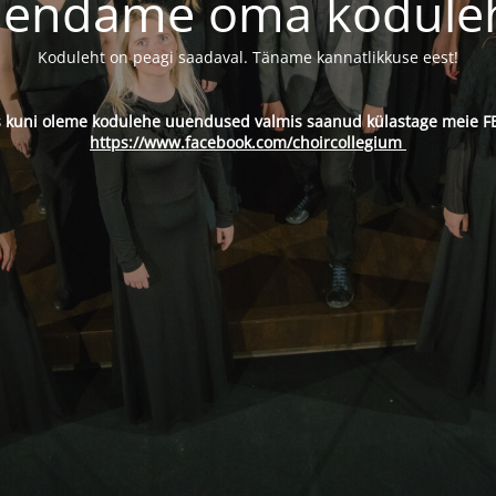
endame oma kodule
Koduleht on peagi saadaval. Täname kannatlikkuse eest!
s kuni oleme kodulehe uuendused valmis saanud külastage meie FB
https://www.facebook.com/choircollegium