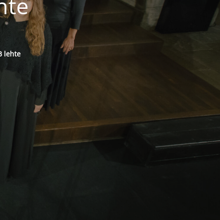
hte
 lehte