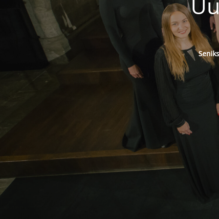
Uu
Senik